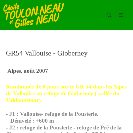
GR54 Vallouise - Gioberney
Alpes, août 2007
Randonnée de 8 jours sur le GR 54 dans les Alpes
de Vallouise au refuge de Gioberney ( vallée du
Valdaugemar).
- J1 : Vallouise- refuge de la Pousterle.
Dénivelé : +600 m
- J2 : refuge de la Pousterle - refuge de Pré de la