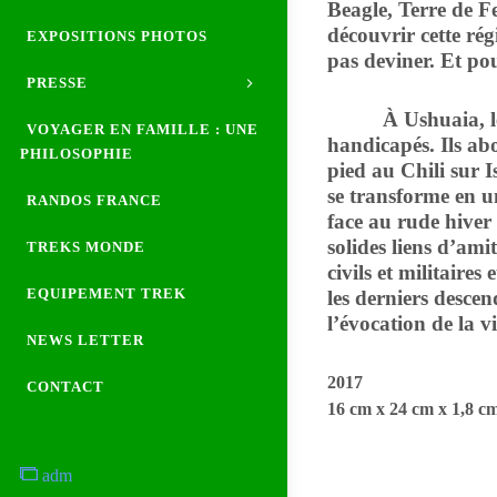
Beagle, Terre de Fe
découvrir cette rég
EXPOSITIONS PHOTOS
pas deviner. Et p
PRESSE
À Ushuaia, les Ne
VOYAGER EN FAMILLE : UNE
handicapés. Ils ab
PHILOSOPHIE
pied au Chili sur I
se transforme en un
RANDOS FRANCE
face au rude hiver
solides liens d’ami
TREKS MONDE
civils et militaire
EQUIPEMENT TREK
les derniers desce
l’évocation de la v
NEWS LETTER
2017
CONTACT
16 cm x 24 cm x 1,8 c
adm