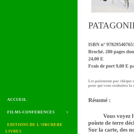
PATAGONI
ISBN n° 97829540765
Broché. 280 pages don
24,00 E
Frais de port 9,00 E pa
Les paiements par chèque s
pour qui vous souhaitez la 
Résumé :
ACCUEIL
FILMS-CONFERENCES
Vous voyez l’Amér
pointe de terre déc
EDITIONS DE L'ORCHERE
Sur la carte, des 
LIVRES