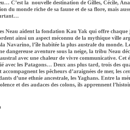
u… C’est la nouvelle destination de Gilles, Cécile, Anaë
ion du monde riche de sa faune et de sa flore, mais aus
ourtant…
au aident la fondation Kau Yak qui offre chaque jour
ordent ainsi un aspect méconnu de la mythique ville arge
sla Navarino, l’île habitée la plus australe du monde. 
e dangereuse aventure sous la neige, la tribu Neau décou
 austral avec une chaleur de vivre communicative. Cet 
tié avec les Patagons… Deux ans plus tard, trois des qu
s et accompagnent les pêcheurs d’araignées de mer, les
cen
ndants d’une ethnie ancestrale, les Yaghans. Entre la mé
iolence et des audaces des colons, ils apprennent l’histoi
m