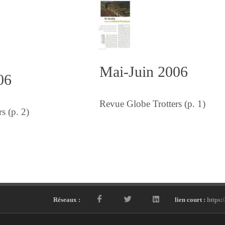
Mai-Juin 2006
06
Revue Globe Trotters (p. 1)
s (p. 2)
Réseaux :
lien court :
https: